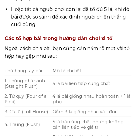
Hoặc tất cả người chơi còn lại đã tố đủ 5 lá, khi đó
bài được so sánh để xác định người chiến thắng
cuối cùng.
Các tổ hợp bài trong hướng dẫn chơi xì tố
Ngoài cách chia bài, bạn cũng cần nắm rõ một vài tổ
hợp hay gặp như sau:
Thứ hạng tay bài
Mô tả chi tiết
1. Thùng phá sảnh
5 lá bài liên tiếp cùng chất
(Straight Flush)
2. Tứ quý (Four of a
4 lá bài giống nhau hoàn toàn + 1 lá
Kind)
phụ
3. Cù lũ (Full House)
Gồm 3 lá giống nhau và 1 đôi
5 lá bài cùng chất nhưng không
4. Thùng (Flush)
cần liên tiếp về giá trị