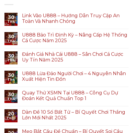
Link Vào U888 – Hướng Dẫn Truy Cập An
30
Toàn Và Nhanh Chóng
Th4
U888 Bảo Trì Định Kỳ – Nâng Cấp Hệ Thống
30
Cá Cược Năm 2025
Th4
Đánh Giá Nhà Cái U888 – Sân Chơi Cá Cược
30
Uy Tín Năm 2025
Th4
U888 Lừa Đảo Người Chơi – 4 Nguyên Nhân
30
Xuất Hiện Tin Đồn
Th4
Quay Thử XSMN Tại U888 – Công Cụ Dự
30
Đoán Kết Quả Chuẩn Top 1
Th4
Dàn Đề 10 Số Bất Tử – Bí Quyết Chơi Thắng
20
Lớn Mới Nhất 2025
Th10
Mẹo Bắt Cầu Đề Chuẩn – Bí Quyết Soi Cầu