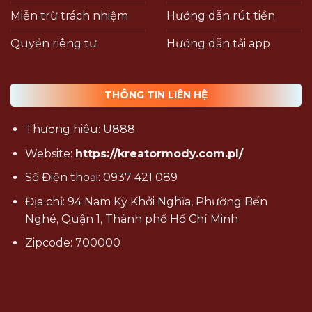
Miễn trừ trách nhiệm
Hướng dẫn rút tiền
Quyền riêng tư
Hướng dẫn tải app
THÔNG TIN LIÊN HỆ
Thương hiêu: U888
Website:
https://kreatormody.com.pl/
Số Điện thoại:
0937 421 089
Địa chỉ: 94 Nam Kỳ Khởi Nghĩa, Phường Bến
Nghé, Quận 1, Thành phố Hồ Chí Minh
Zipcode: 700000