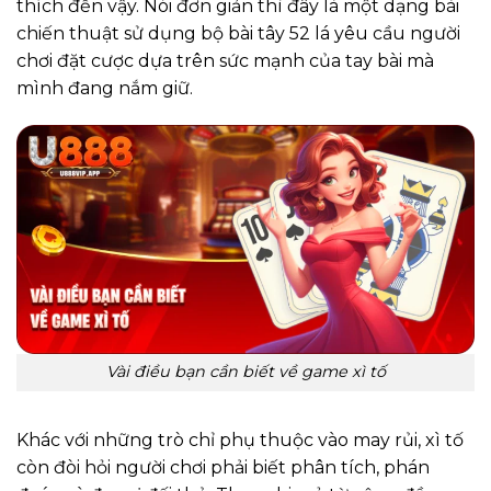
thích đến vậy. Nói đơn giản thì đây là một dạng bài
chiến thuật sử dụng bộ bài tây 52 lá yêu cầu người
chơi đặt cược dựa trên sức mạnh của tay bài mà
mình đang nắm giữ.
Vài điều bạn cần biết về game xì tố
Khác với những trò chỉ phụ thuộc vào may rủi, xì tố
còn đòi hỏi người chơi phải biết phân tích, phán