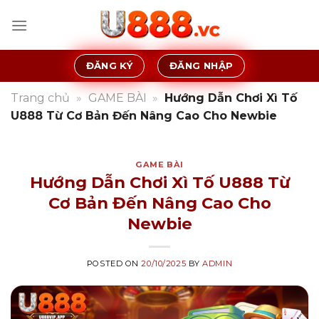
Skip
to
content
ĐĂNG KÝ
ĐĂNG NHẬP
Trang chủ
»
GAME BÀI
»
Hướng Dẫn Chơi Xì Tố
U888 Từ Cơ Bản Đến Nâng Cao Cho Newbie
GAME BÀI
Hướng Dẫn Chơi Xì Tố U888 Từ
Cơ Bản Đến Nâng Cao Cho
Newbie
POSTED ON
20/10/2025
BY
ADMIN