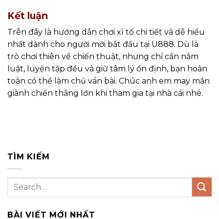
Kết luận
Trên đây là hướng dẫn chơi xì tố chi tiết và dễ hiểu
nhất dành cho người mới bắt đầu tại U888. Dù là
trò chơi thiên về chiến thuật, nhưng chỉ cần nắm
luật, luyện tập đều và giữ tâm lý ổn định, bạn hoàn
toàn có thể làm chủ ván bài. Chúc anh em may mắn
giành chiến thắng lớn khi tham gia tại nhà cái nhé.
TÌM KIẾM
BÀI VIẾT MỚI NHẤT