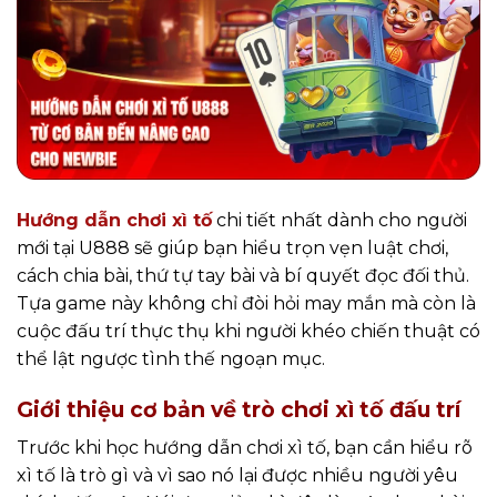
Hướng dẫn chơi xì tố
chi tiết nhất dành cho người
mới tại U888 sẽ giúp bạn hiểu trọn vẹn luật chơi,
cách chia bài, thứ tự tay bài và bí quyết đọc đối thủ.
Tựa game này không chỉ đòi hỏi may mắn mà còn là
cuộc đấu trí thực thụ khi người khéo chiến thuật có
thể lật ngược tình thế ngoạn mục.
Giới thiệu cơ bản về trò chơi xì tố đấu trí
Trước khi học hướng dẫn chơi xì tố, bạn cần hiểu rõ
xì tố là trò gì và vì sao nó lại được nhiều người yêu