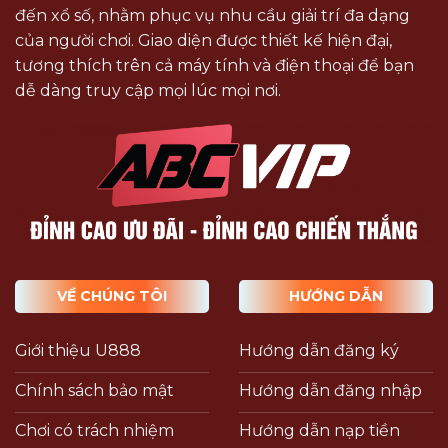
đến xổ số, nhằm phục vụ nhu cầu giải trí đa dạng
của người chơi. Giao diện được thiết kế hiện đại,
tương thích trên cả máy tính và điện thoại để bạn
dễ dàng truy cập mọi lúc mọi nơi.
VỀ CHÚNG TÔI
HƯỚNG DẪN
Giới thiệu U888
Hướng dẫn đăng ký
Chính sách bảo mật
Hướng dẫn đăng nhập
Chơi có trách nhiệm
Hướng dẫn nạp tiền