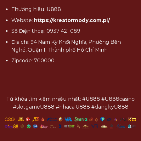
Thương hiêu: U888
Website:
https://kreatormody.com.pl/
Số Điện thoại:
0937 421 089
Địa chỉ: 94 Nam Kỳ Khởi Nghĩa, Phường Bến
Nghé, Quận 1, Thành phố Hồ Chí Minh
Zipcode: 700000
Từ khóa tìm kiếm nhiều nhất: #U888 #U888casino
#slotgameU888 #nhacaiU888 #dangkyU888