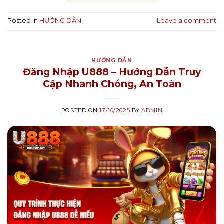
Posted in
HƯỚNG DẪN
Leave a comment
HƯỚNG DẪN
Đăng Nhập U888 – Hướng Dẫn Truy
Cập Nhanh Chóng, An Toàn
POSTED ON
17/10/2025
BY
ADMIN