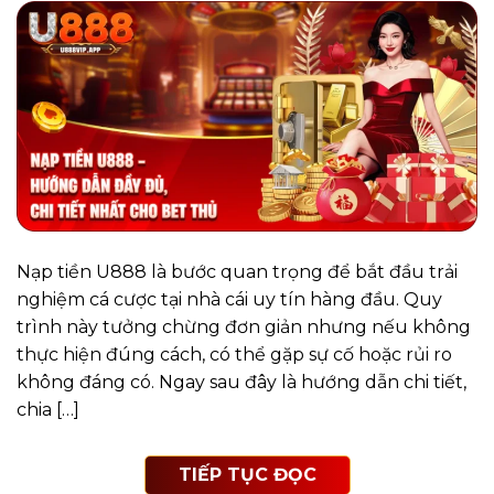
Nạp tiền U888 là bước quan trọng để bắt đầu trải
nghiệm cá cược tại nhà cái uy tín hàng đầu. Quy
trình này tưởng chừng đơn giản nhưng nếu không
thực hiện đúng cách, có thể gặp sự cố hoặc rủi ro
không đáng có. Ngay sau đây là hướng dẫn chi tiết,
chia […]