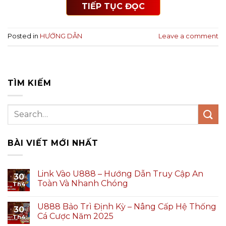
Posted in
HƯỚNG DẪN
Leave a comment
TÌM KIẾM
BÀI VIẾT MỚI NHẤT
Link Vào U888 – Hướng Dẫn Truy Cập An
30
Toàn Và Nhanh Chóng
Th4
U888 Bảo Trì Định Kỳ – Nâng Cấp Hệ Thống
30
Cá Cược Năm 2025
Th4