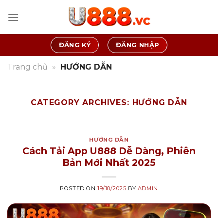
Skip
to
content
ĐĂNG KÝ
ĐĂNG NHẬP
Trang chủ
»
HƯỚNG DẪN
CATEGORY ARCHIVES:
HƯỚNG DẪN
HƯỚNG DẪN
Cách Tải App U888 Dễ Dàng, Phiên
Bản Mới Nhất 2025
POSTED ON
19/10/2025
BY
ADMIN