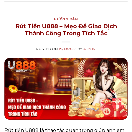
HƯỚNG DẪN
Rút Tiền U888 – Mẹo Để Giao Dịch
Thành Công Trong Tích Tắc
POSTED ON
19/10/2025
BY
ADMIN
Rút tiền U888 là thao tác quan trọng giúp anh em