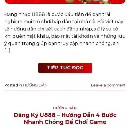
Đăng nhập U888 là bước đầu tiên để bạn trải
nghiệm mọi trò chơi hấp dẫn tại nhà cái. Bài viết này
sẽ hướng dẫn chi tiết cách đăng nhập, xử lý sự cố
khi quên mật khẩu, bảo mật tài khoản và những lưu
ý quan trọng giúp bạn truy cập nhanh chóng, an
[…]
Posted in
HƯỚNG DẪN
Leave a comment
HƯỚNG DẪN
Đăng Ký U888 – Hướng Dẫn 4 Bước
Nhanh Chóng Để Chơi Game