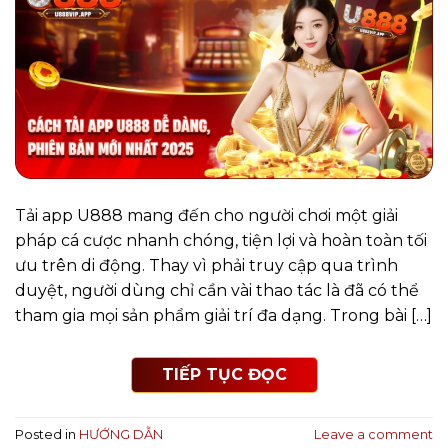
Tải app U888 mang đến cho người chơi một giải
pháp cá cược nhanh chóng, tiện lợi và hoàn toàn tối
ưu trên di động. Thay vì phải truy cập qua trình
duyệt, người dùng chỉ cần vài thao tác là đã có thể
tham gia mọi sản phẩm giải trí đa dạng. Trong bài […]
Posted in
HƯỚNG DẪN
Leave a comment