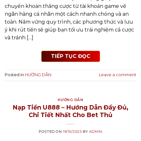
chuyển khoản thắng cược từ tài khoản game về
ngân hàng cá nhân một cách nhanh chóng và an
toàn. Nắm vững quy trình, các phương thức và lưu
ý khi rút tiền sẽ giúp bạn tối ưu trải nghiệm cá cược
và tránh […]
Posted in
HƯỚNG DẪN
Leave a comment
HƯỚNG DẪN
Nạp Tiền U888 – Hướng Dẫn Đầy Đủ,
Chi Tiết Nhất Cho Bet Thủ
POSTED ON
19/10/2025
BY
ADMIN