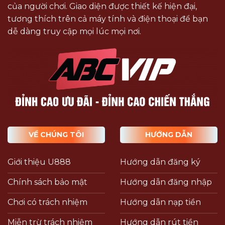
của người chơi. Giao diện được thiết kế hiện đại,
tương thích trên cả máy tính và điện thoại để bạn
dễ dàng truy cập mọi lúc mọi nơi.
VỀ CHÚNG TÔI
HƯỚNG DẪN
Giới thiệu U888
Hướng dẫn đăng ký
Chính sách bảo mật
Hướng dẫn đăng nhập
Chơi có trách nhiệm
Hướng dẫn nạp tiền
Miễn trừ trách nhiệm
Hướng dẫn rút tiền