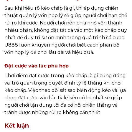
Sau khi hiểu rõ kèo chấp là gì, thì áp dụng chiến
thuật quản lý vốn hợp lý sẽ giúp người chơi hạn chế
rủi ro khi cược. Người chơi nên chia nhỏ vốn thành
nhiều phần, không đặt tất cả vào một kèo chấp duy
nhất để duy trì sự ổn định trong quá trình cá cược.
U888 luôn khuyên người chơi biết cách phân bổ
vốn hợp lý để chơi lâu dài và hiệu quả.
Đặt cược vào lúc phù hợp
Thời điểm đặt cược trong kèo chấp là gì cũng đóng
vai trò quan trọng quyết định tỷ lệ thắng khi chơi
kèo chấp. Việc theo dõi sát sao biến động kèo và lựa
chọn đặt cược vào lúc tỷ lệ kèo có lợi nhất sẽ giúp
người chơi tận dụng tối đa cơ hội chiến thắng và
tránh được những rủi ro không cần thiết.
Kết luận