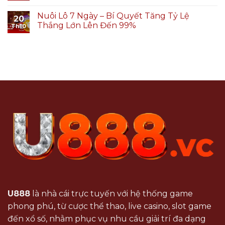
Nuôi Lô 7 Ngày – Bí Quyết Tăng Tỷ Lệ
20
Thắng Lớn Lên Đến 99%
Th10
U888
là nhà cái trực tuyến với hệ thống game
phong phú, từ cược thể thao, live casino, slot game
đến xổ số, nhằm phục vụ nhu cầu giải trí đa dạng