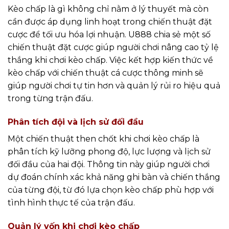
Kèo chấp là gì không chỉ nằm ở lý thuyết mà còn
cần được áp dụng linh hoạt trong chiến thuật đặt
cược để tối ưu hóa lợi nhuận. U888 chia sẻ một số
chiến thuật đặt cược giúp người chơi nâng cao tỷ lệ
thắng khi chơi kèo chấp. Việc kết hợp kiến thức về
kèo chấp với chiến thuật cá cược thông minh sẽ
giúp người chơi tự tin hơn và quản lý rủi ro hiệu quả
trong từng trận đấu.
Phân tích đội và lịch sử đối đầu
Một chiến thuật then chốt khi chơi kèo chấp là
phân tích kỹ lưỡng phong độ, lực lượng và lịch sử
đối đầu của hai đội. Thông tin này giúp người chơi
dự đoán chính xác khả năng ghi bàn và chiến thắng
của từng đội, từ đó lựa chọn kèo chấp phù hợp với
tình hình thực tế của trận đấu.
Quản lý vốn khi chơi kèo chấp