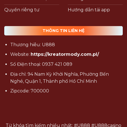
Quyền riêng tư
Hướng dẫn tải app
THÔNG TIN LIÊN HỆ
Thương hiêu: U888
Website:
https://kreatormody.com.pl/
Số Điện thoại:
0937 421 089
Địa chỉ: 94 Nam Kỳ Khởi Nghĩa, Phường Bến
Nghé, Quận 1, Thành phố Hồ Chí Minh
Zipcode: 700000
Từ khóa tìm kiếm nhiều nhất: #U888 #U888casino