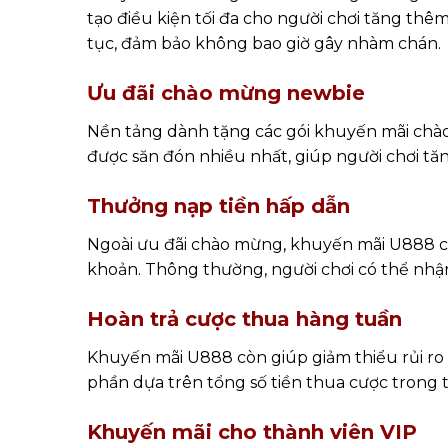
tạo điều kiện tối đa cho người chơi tăng thêm 
tục, đảm bảo không bao giờ gây nhàm chán.
Ưu đãi chào mừng newbie
Nền tảng dành tặng các gói khuyến mãi chà
được săn đón nhiều nhất, giúp người chơi tăn
Thưởng nạp tiền hấp dẫn
Ngoài ưu đãi chào mừng, khuyến mãi U888 cò
khoản. Thông thường, người chơi có thể nhận
Hoàn trả cược thua hàng tuần
Khuyến mãi U888 còn giúp giảm thiểu rủi ro 
phần dựa trên tổng số tiền thua cược trong t
Khuyến mãi cho thành viên VIP