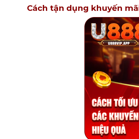
Cách tận dụng khuyến mãi