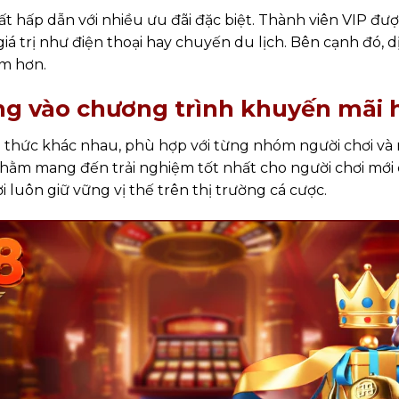
 hấp dẫn với nhiều ưu đãi đặc biệt. Thành viên VIP được
giá trị như điện thoại hay chuyến du lịch. Bên cạnh đó
âm hơn.
ng vào chương trình khuyến mãi 
thức khác nhau, phù hợp với từng nhóm người chơi và n
nhằm mang đến trải nghiệm tốt nhất cho người chơi mới
luôn giữ vững vị thế trên thị trường cá cược.