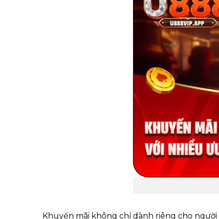
Khuyến mãi không chỉ dành riêng cho người 