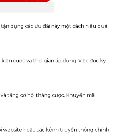
ể tận dụng các ưu đãi này một cách hiệu quả,
iện cược và thời gian áp dụng. Việc đọc kỹ
 và tăng cơ hội thắng cược. Khuyến mãi
i website hoặc các kênh truyền thông chính