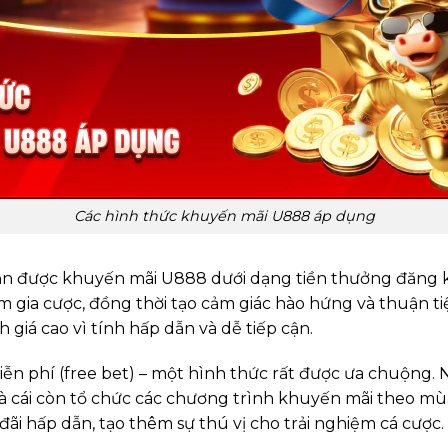
Các hình thức khuyến mãi U888 áp dụng
hận được khuyến mãi U888 dưới dạng tiền thưởng đăng ký
 gia cược, đồng thời tạo cảm giác hào hứng và thuận t
giá cao vì tính hấp dẫn và dễ tiếp cận.
n phí (free bet) – một hình thức rất được ưa chuộng. 
hà cái còn tổ chức các chương trình khuyến mãi theo mù
 hấp dẫn, tạo thêm sự thú vị cho trải nghiệm cá cược.