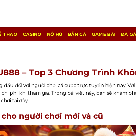
Ể THAO
CASINO
NỔ HŨ
BẮN CÁ
GAME BÀI
ĐÁ G
U888 – Top 3 Chương Trình Khô
 đầu đối với người chơi cá cược trực tuyến hiện nay. Với
ểu chi phí khi tham gia. Trong bài viết này, bạn sẽ khám
chơi tại đây.
cho người chơi mới và cũ