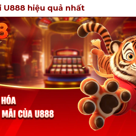
 U888 hiệu quả nhất