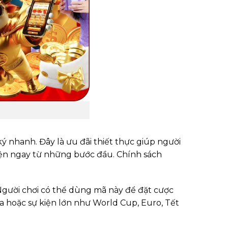
 nhanh. Đây là ưu đãi thiết thực giúp người
iện ngay từ những bước đầu. Chính sách
Người chơi có thể dùng mã này để đặt cược
a hoặc sự kiện lớn như World Cup, Euro, Tết