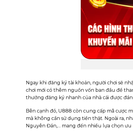
Ngay khi đăng ký tài khoản, người chơi sẽ n
chơi mới có thêm nguồn vốn ban đầu để tham
thưởng đăng ký nhanh của nhà cái được đánh 
Bên cạnh đó, U888 còn cung cấp mã cược miễ
mà không cần sử dụng tiền thật. Ngoài ra, n
Nguyên Đán,… mang đến nhiều lựa chọn ưu đãi