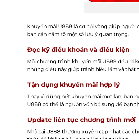
Khuyến mãi U888 là cơ hội vàng giúp người ch
bạn cần nắm rõ một số lưu ý quan trọng.
Đọc kỹ điều khoản và điều kiện
Mỗi chương trình khuyến mãi U888 đều đi kèm
những điều này giúp tránh hiểu lầm và thất 
Tận dụng khuyến mãi hợp lý
Thay vì dùng hết khuyến mãi một lần, bạn nê
U888 có thể là nguồn vốn bổ sung để bạn th
Update liên tục chương trình mới
Nhà cái U888 thường xuyên cập nhật các chư