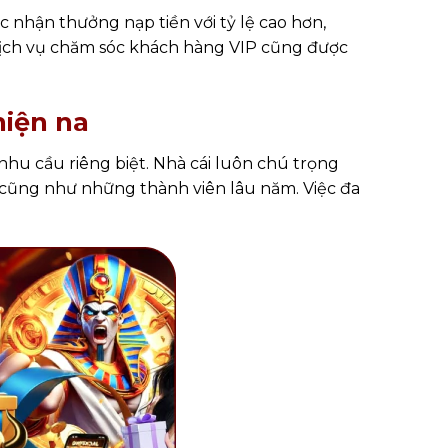
 nhận thưởng nạp tiền với tỷ lệ cao hơn,
, dịch vụ chăm sóc khách hàng VIP cũng được
hiện na
hu cầu riêng biệt. Nhà cái luôn chú trọng
 cũng như những thành viên lâu năm. Việc đa