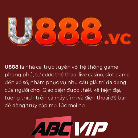
U888
là nhà cái trực tuyến với hệ thống game
phong phú, từ cược thể thao, live casino, slot game
đến xổ số, nhằm phục vụ nhu cầu giải trí đa dạng
của người chơi. Giao diện được thiết kế hiện đại,
tương thích trên cả máy tính và điện thoại để bạn
dễ dàng truy cập mọi lúc mọi nơi.