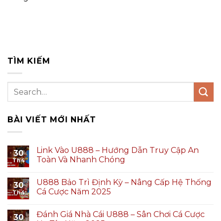
TÌM KIẾM
BÀI VIẾT MỚI NHẤT
Link Vào U888 – Hướng Dẫn Truy Cập An
30
Toàn Và Nhanh Chóng
Th4
U888 Bảo Trì Định Kỳ – Nâng Cấp Hệ Thống
30
Cá Cược Năm 2025
Th4
Đánh Giá Nhà Cái U888 – Sân Chơi Cá Cược
30