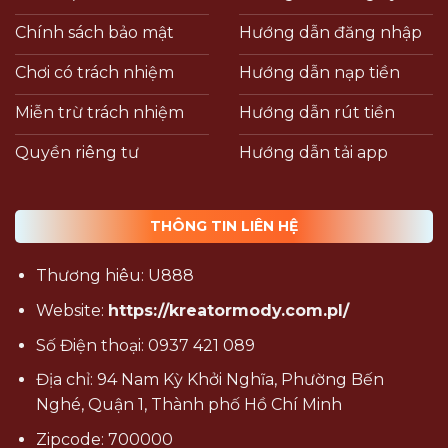
Chính sách bảo mật
Hướng dẫn đăng nhập
Chơi có trách nhiệm
Hướng dẫn nạp tiền
Miễn trừ trách nhiệm
Hướng dẫn rút tiền
Quyền riêng tư
Hướng dẫn tải app
THÔNG TIN LIÊN HỆ
Thương hiêu: U888
Website:
https://kreatormody.com.pl/
Số Điện thoại:
0937 421 089
Địa chỉ: 94 Nam Kỳ Khởi Nghĩa, Phường Bến
Nghé, Quận 1, Thành phố Hồ Chí Minh
Zipcode: 700000