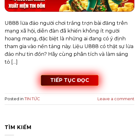
U888 lừa đảo người chơi trắng trợn bài đăng trên
mạng xã hội, diễn đàn đã khiến không ít người
hoang mang, đặc biệt là những ai đang có ý định
tham gia vào nền tảng này. Liệu U888 có thật sự lừa
đảo như tin đồn? Hãy cùng phân tích và làm sáng
tỏ […]
Posted in
TIN TỨC
Leave a comment
TÌM KIẾM