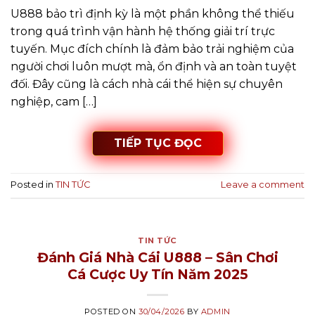
U888 bảo trì định kỳ là một phần không thể thiếu
trong quá trình vận hành hệ thống giải trí trực
tuyến. Mục đích chính là đảm bảo trải nghiệm của
người chơi luôn mượt mà, ổn định và an toàn tuyệt
đối. Đây cũng là cách nhà cái thể hiện sự chuyên
nghiệp, cam […]
Posted in
TIN TỨC
Leave a comment
TIN TỨC
Đánh Giá Nhà Cái U888 – Sân Chơi
Cá Cược Uy Tín Năm 2025
POSTED ON
30/04/2026
BY
ADMIN