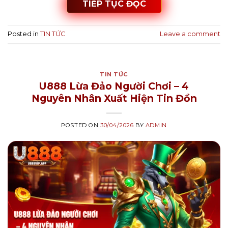
Posted in
TIN TỨC
Leave a comment
TIN TỨC
U888 Lừa Đảo Người Chơi – 4
Nguyên Nhân Xuất Hiện Tin Đồn
POSTED ON
30/04/2026
BY
ADMIN