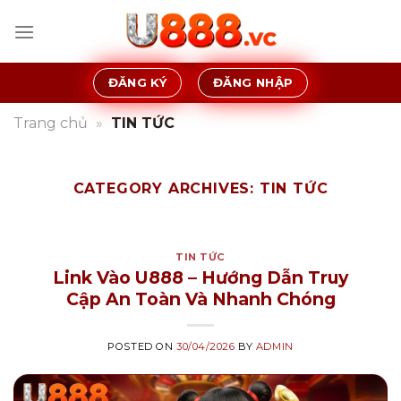
Skip
to
content
ĐĂNG KÝ
ĐĂNG NHẬP
Trang chủ
»
TIN TỨC
CATEGORY ARCHIVES:
TIN TỨC
TIN TỨC
Link Vào U888 – Hướng Dẫn Truy
Cập An Toàn Và Nhanh Chóng
POSTED ON
30/04/2026
BY
ADMIN