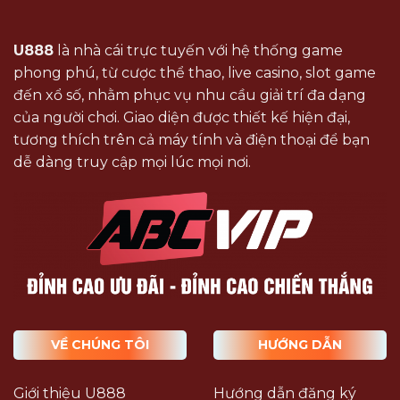
U888
là nhà cái trực tuyến với hệ thống game
phong phú, từ cược thể thao, live casino, slot game
đến xổ số, nhằm phục vụ nhu cầu giải trí đa dạng
của người chơi. Giao diện được thiết kế hiện đại,
tương thích trên cả máy tính và điện thoại để bạn
dễ dàng truy cập mọi lúc mọi nơi.
VỀ CHÚNG TÔI
HƯỚNG DẪN
Giới thiệu U888
Hướng dẫn đăng ký